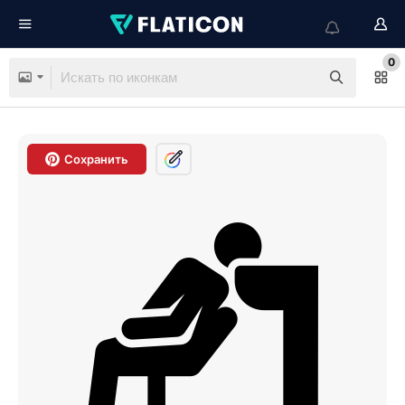
0
Сохранить