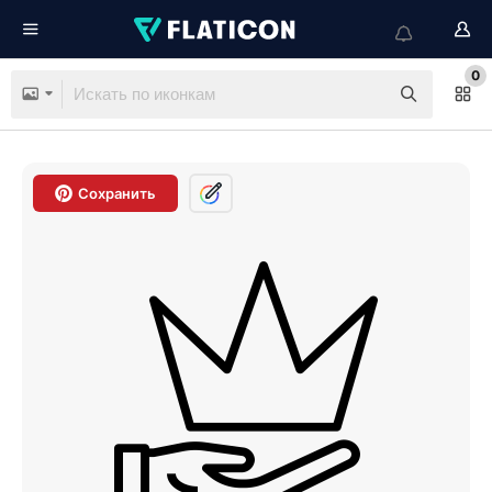
0
Сохранить