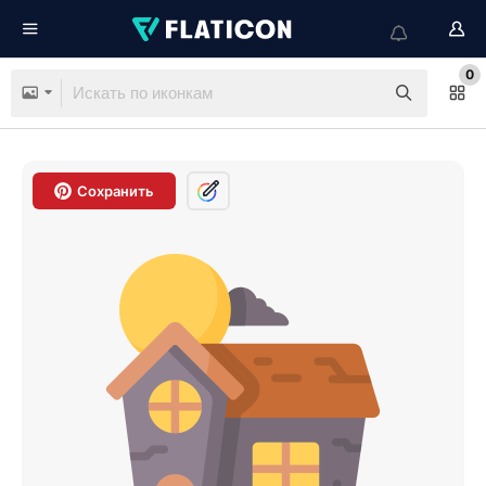
0
Сохранить