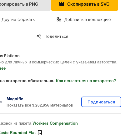
копировать в PNG
Скопировать в SVG
Другие форматы
Добавить в коллекцию
Поделиться
я Flaticon
но для личных и коммерческих целей с указанием авторства.
нее
на авторство обязательна.
Как ссылаться на авторство?
Magnific
Подписаться
Показать все 3,282,856 материалов
иконок из пакета
Workers Compensation
asic Rounded Flat