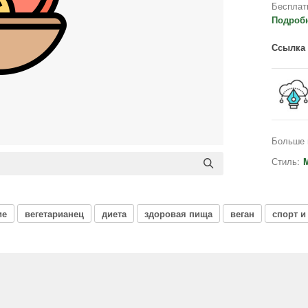
Бесплат
Подроб
Ссылка 
Больше 
Стиль:
M
ие
вегетарианец
диета
здоровая пища
веган
спорт и