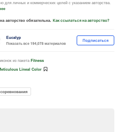
но для личных и коммерческих целей с указанием авторства.
нее
на авторство обязательна.
Как ссылаться на авторство?
Eucalyp
Подписаться
Показать все 194,078 материалов
иконок из пакета
Fitness
eticulous Lineal Color
 соревнования