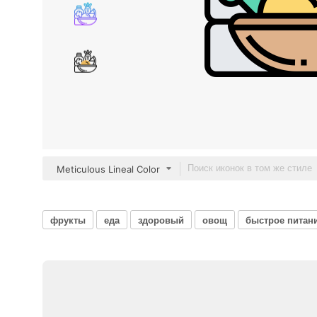
Meticulous Lineal Color
фрукты
еда
здоровый
овощ
быстрое питан