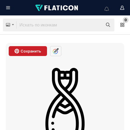
0
Сохранить