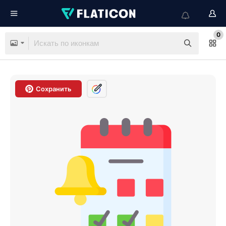
0
Сохранить