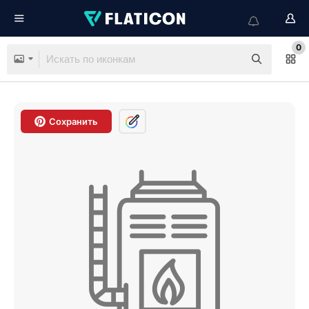
0
Сохранить