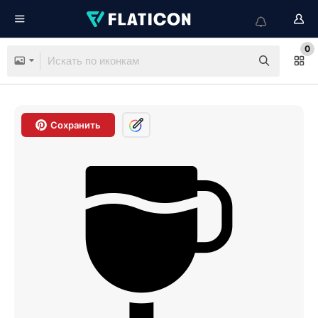
0
Сохранить