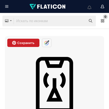
0
Сохранить