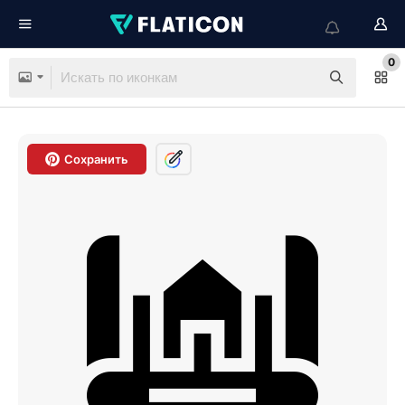
0
Сохранить