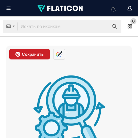
0
Сохранить