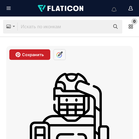
0
Сохранить