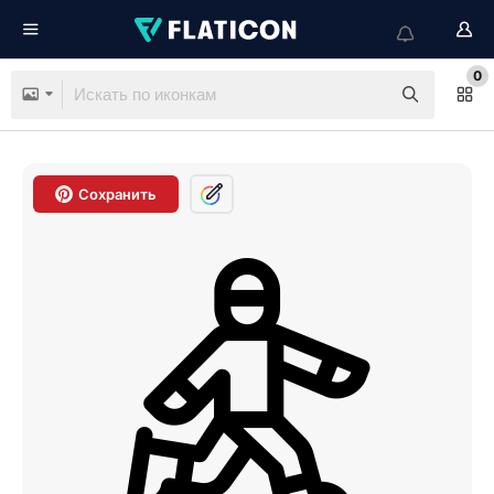
0
Сохранить