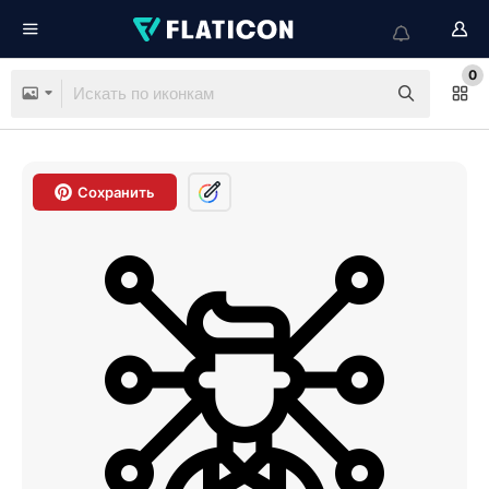
0
Сохранить