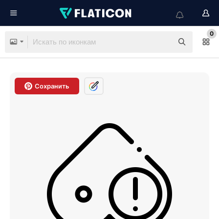
0
Сохранить