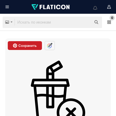
0
Сохранить