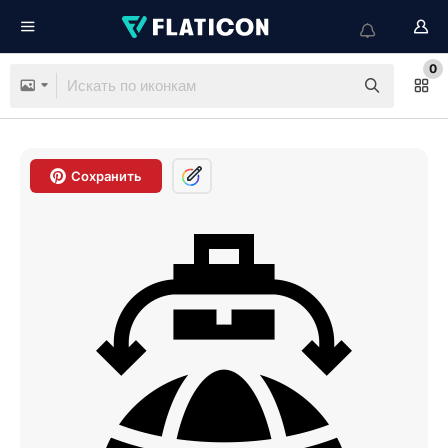
0
Сохранить