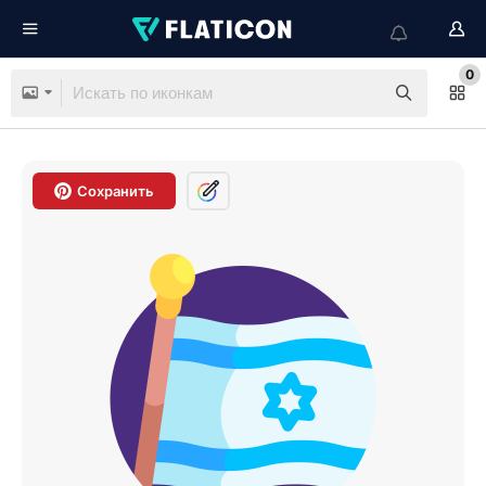
0
Сохранить