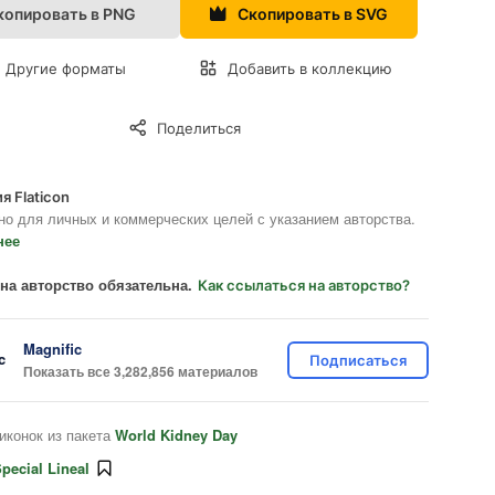
копировать в PNG
Скопировать в SVG
Другие форматы
Добавить в коллекцию
Поделиться
я Flaticon
но для личных и коммерческих целей с указанием авторства.
нее
на авторство обязательна.
Как ссылаться на авторство?
Magnific
Подписаться
Показать все 3,282,856 материалов
иконок из пакета
World Kidney Day
pecial Lineal