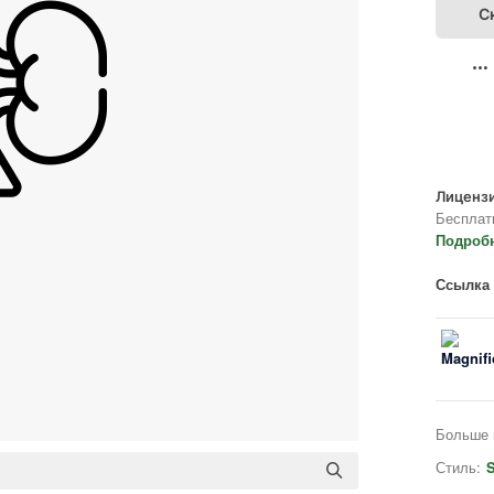
С
Лицензи
Бесплат
Подроб
Ссылка 
Больше 
Стиль:
S