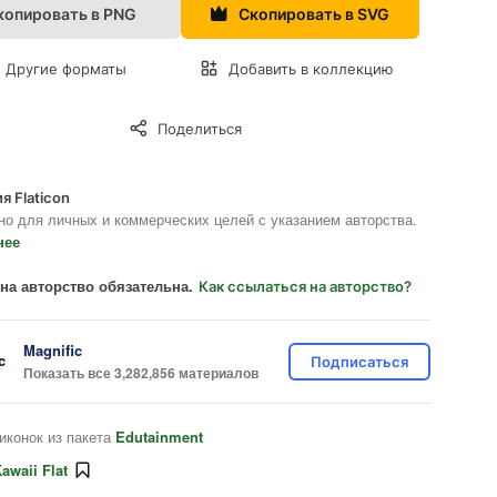
копировать в PNG
Скопировать в SVG
Другие форматы
Добавить в коллекцию
Поделиться
я Flaticon
но для личных и коммерческих целей с указанием авторства.
нее
на авторство обязательна.
Как ссылаться на авторство?
Magnific
Подписаться
Показать все 3,282,856 материалов
иконок из пакета
Edutainment
awaii Flat