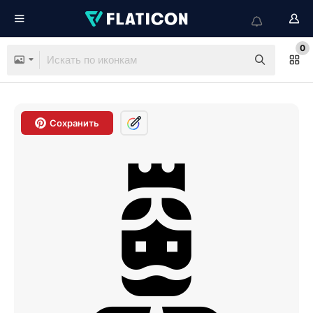
0
Сохранить