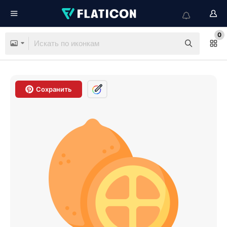
0
Сохранить