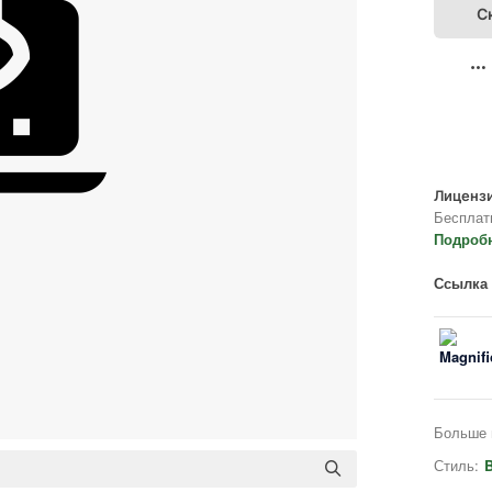
С
Лицензи
Бесплат
Подроб
Ссылка 
Больше 
Стиль:
B