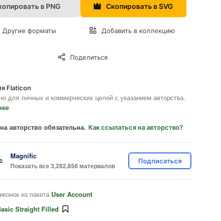
копировать в PNG
Скопировать в SVG
Другие форматы
Добавить в коллекцию
Поделиться
я Flaticon
но для личных и коммерческих целей с указанием авторства.
нее
на авторство обязательна.
Как ссылаться на авторство?
Magnific
Подписаться
Показать все 3,282,856 материалов
иконок из пакета
User Account
asic Straight Filled