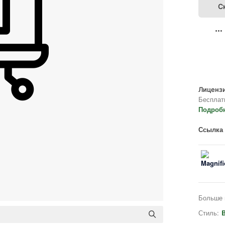
С
Лицензи
Бесплат
Подроб
Ссылка 
Больше 
Стиль:
B