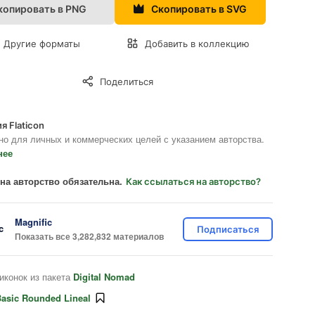
копировать в PNG
Скопировать в SVG
Другие форматы
Добавить в коллекцию
Поделиться
я Flaticon
но для личных и коммерческих целей с указанием авторства.
нее
на авторство обязательна.
Как ссылаться на авторство?
Magnific
Подписаться
Показать все 3,282,832 материалов
иконок из пакета
Digital Nomad
asic Rounded Lineal