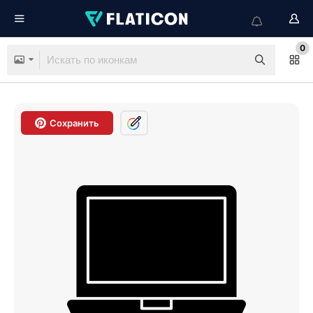
0
Сохранить