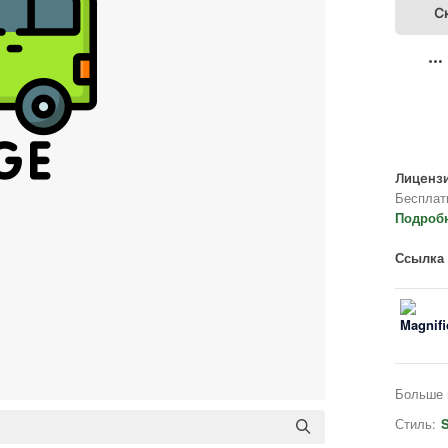
С
Лицензи
Бесплат
Подроб
Ссылка 
Больше 
Стиль:
S