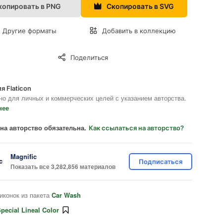
копировать в PNG
Скопировать в SVG
Другие форматы
Добавить в коллекцию
Поделиться
я Flaticon
но для личных и коммерческих целей с указанием авторства.
нее
на авторство обязательна.
Как ссылаться на авторство?
Magnific
Подписаться
Показать все 3,282,856 материалов
иконок из пакета
Car Wash
pecial Lineal Color