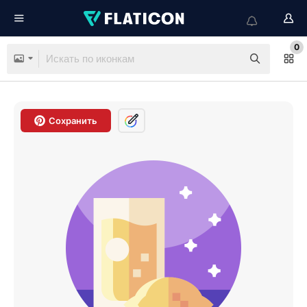
0
Сохранить