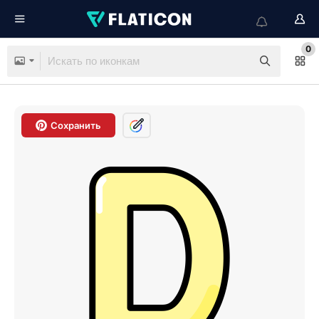
0
Сохранить