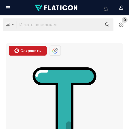
0
Сохранить