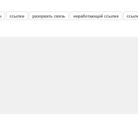
ы
ссылки
разорвать связь
неработающей ссылке
ссыл