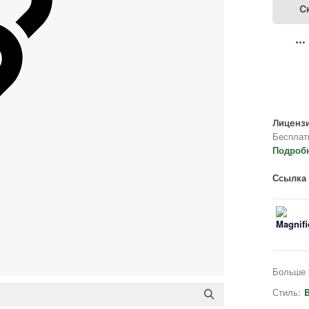
С
Лицензи
Бесплат
Подроб
Ссылка 
Больше 
Стиль:
B