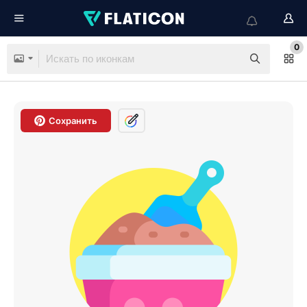
0
Сохранить