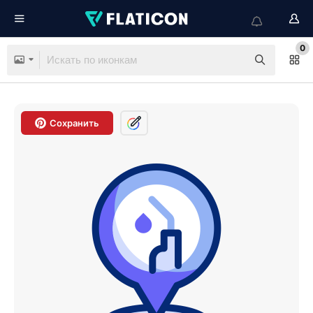
0
Сохранить