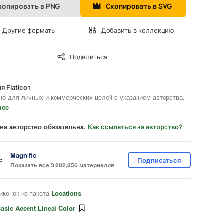
копировать в PNG
Скопировать в SVG
Другие форматы
Добавить в коллекцию
Поделиться
я Flaticon
но для личных и коммерческих целей с указанием авторства.
нее
на авторство обязательна.
Как ссылаться на авторство?
Magnific
Подписаться
Показать все 3,282,856 материалов
иконок из пакета
Locations
asic Accent Lineal Color