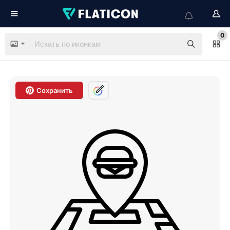
0
Сохранить