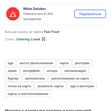
Nikita Golubev
Показать все 51,615
Подписаться
материалов
Больше иконок из пакета
Fast Food
Стиль:
Coloring Lineal
еда
место расположения
карта
ресторан
знаки
интерфейс
штырь
сигнализация
бургер
заполнитель
расположение на карте
точка на карте
указатель карты
еда и ресторан
карты и местоположение
Иконки с таким же стилем и концепцией