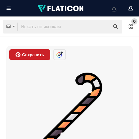
0
Сохранить