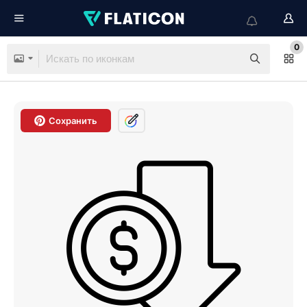
0
Сохранить