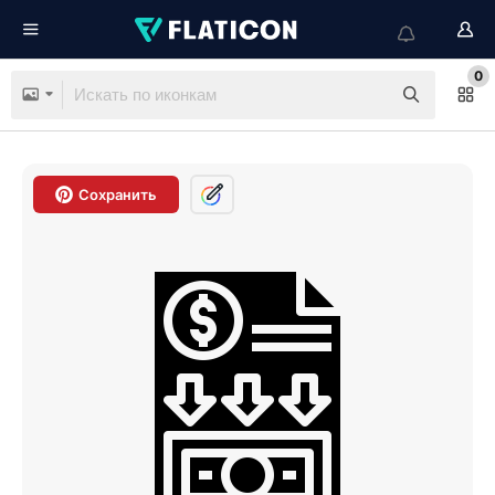
0
Сохранить