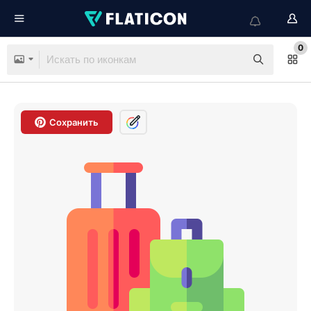
0
Сохранить