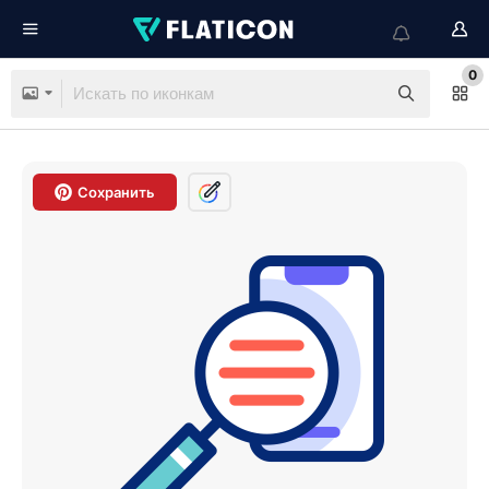
0
Сохранить