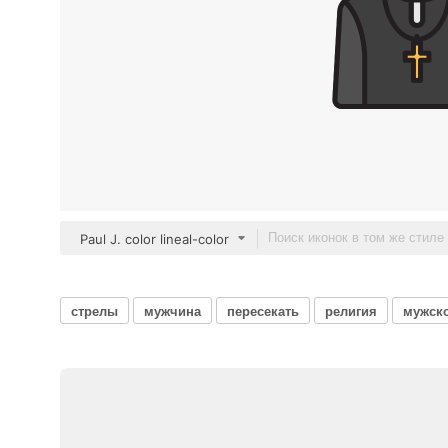
Paul J. color lineal-color
стрелы
мужчина
пересекать
религия
мужск