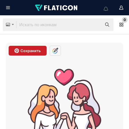
0
Сохранить