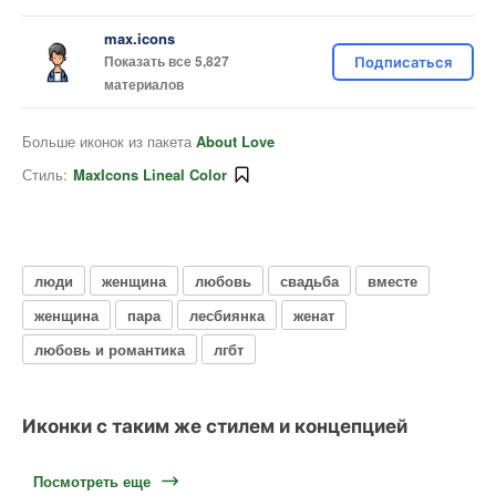
max.icons
Показать все 5,827
Подписаться
материалов
Больше иконок из пакета
About Love
Стиль:
MaxIcons Lineal Color
люди
женщина
любовь
свадьба
вместе
женщина
пара
лесбиянка
женат
любовь и романтика
лгбт
Иконки с таким же стилем и концепцией
Посмотреть еще