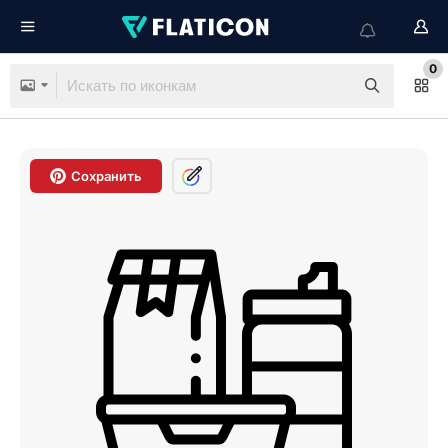
0
Сохранить