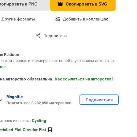
копировать в PNG
Скопировать в SVG
Другие форматы
Добавить в коллекцию
Поделиться
я Flaticon
но для личных и коммерческих целей с указанием авторства.
нее
на авторство обязательна.
Как ссылаться на авторство?
Magnific
Подписаться
Показать все 3,282,856 материалов
иконок из пакета
Cycling
etailed Flat Circular Flat