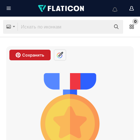
0
Сохранить