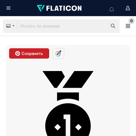
0
Сохранить