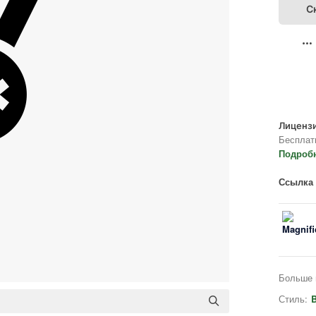
С
Лицензи
Бесплат
Подроб
Ссылка 
Больше 
Стиль:
B