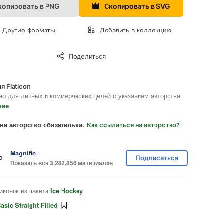
копировать в PNG
Скопировать в SVG
Другие форматы
Добавить в коллекцию
Поделиться
я Flaticon
но для личных и коммерческих целей с указанием авторства.
нее
на авторство обязательна.
Как ссылаться на авторство?
Magnific
Подписаться
Показать все 3,282,856 материалов
иконок из пакета
Ice Hockey
asic Straight Filled