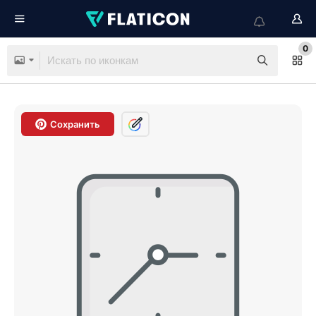
0
Сохранить