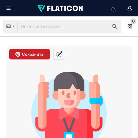
0
Сохранить