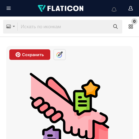
0
Сохранить